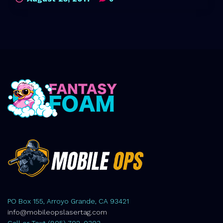
PO Box 155, Arroyo Grande, CA 93421
info@mobileopslasertag.com
Call or Text (805) 702-0303