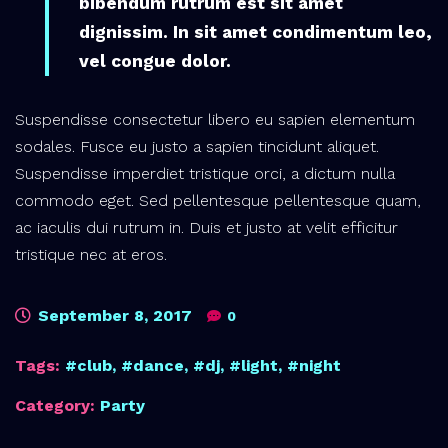
bibendum rutrum est sit amet
dignissim. In sit amet condimentum leo,
vel congue dolor.
Suspendisse consectetur libero eu sapien elementum
sodales. Fusce eu justo a sapien tincidunt aliquet.
Suspendisse imperdiet tristique orci, a dictum nulla
commodo eget. Sed pellentesque pellentesque quam,
ac iaculis dui rutrum in. Duis et justo at velit efficitur
tristique nec at eros.
September 8, 2017
0
Tags:
club
,
dance
,
dj
,
light
,
night
Category:
Party